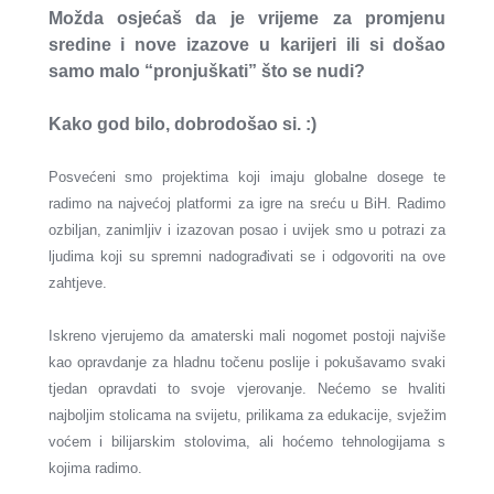
Možda osjećaš da je vrijeme za promjenu
sredine i nove izazove u karijeri ili si došao
samo malo “pronjuškati” što se nudi?
Kako god bilo, dobrodošao si. :)
Posvećeni smo projektima koji imaju globalne dosege te
radimo na najvećoj platformi za igre na sreću u BiH. Radimo
ozbiljan, zanimljiv i izazovan posao i uvijek smo u potrazi za
ljudima koji su spremni nadograđivati se i odgovoriti na ove
zahtjeve.
Iskreno vjerujemo da amaterski mali nogomet postoji najviše
kao opravdanje za hladnu točenu poslije i pokušavamo svaki
tjedan opravdati to svoje vjerovanje. Nećemo se hvaliti
najboljim stolicama na svijetu, prilikama za edukacije, svježim
voćem i bilijarskim stolovima, ali hoćemo tehnologijama s
kojima radimo.