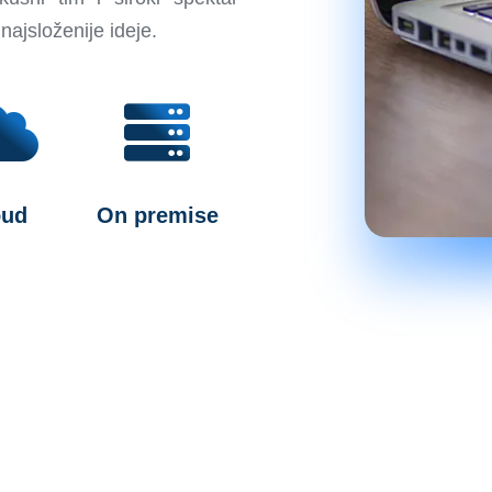
najsloženije ideje.
oud
On premise