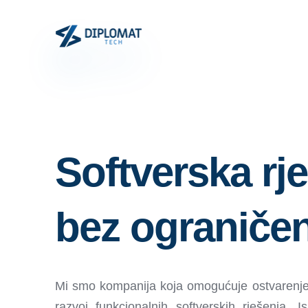
Softverska rj
bez ograničen
Mi smo kompanija koja omogućuje ostvarenje 
razvoj funkcionalnih softverskih rješenja. I