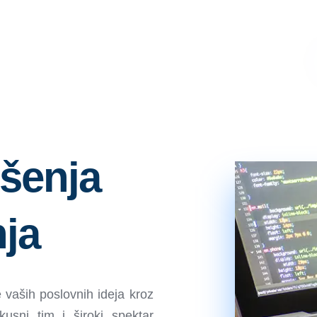
ešenja
ja
vaših poslovnih ideja kroz
skusni tim i široki spektar